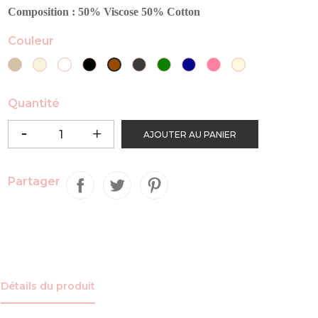
Composition : 50% Viscose 50% Cotton
Couleur
Taupe
Beige
Blanc
Noir
Gris
Vert
Bleu
Vieux
CRÈME
Marron
Anthracite
Kaki
marine
Rose
Quantité
AJOUTER AU PANIER
Partager
Détails du produit