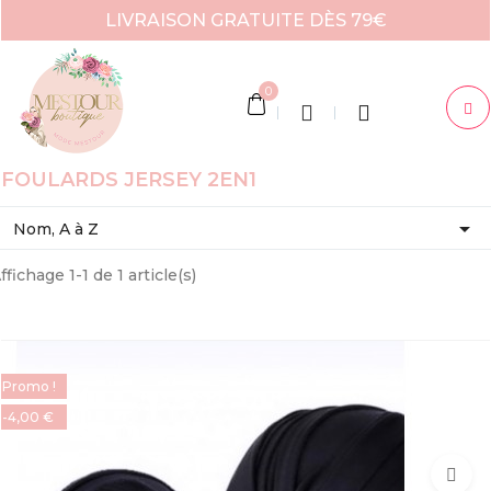
LIVRAISON GRATUITE DÈS 79€
0
FOULARDS JERSEY 2EN1

Nom, A à Z
ffichage 1-1 de 1 article(s)
Promo !
-4,00 €