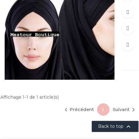
Affichage 1-1 de 1 article(s)


Précédent
Suivant
1

Back to top
Foulards Jersey 2en1