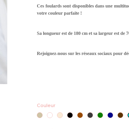
Ces foulards sont disponibles dans une multitu
votre couleur parfaite !
Sa longueur est de 180 cm et sa largeur est de 
Rejoignez-nous sur les réseaux sociaux pour dé
Couleur
Taupe
Blanc
NUDE
Noir
Marron
Gris
Vert
Bleu
CH
Anthracite
Kaki
marine