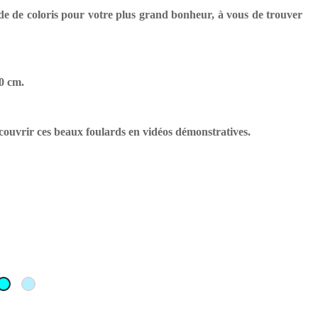
de de coloris pour votre plus grand bonheur, à vous de trouver
70 cm.
couvrir ces beaux foulards en vidéos démonstratives.
OCOLAT
Bleu
vert
Ciel
d'eau