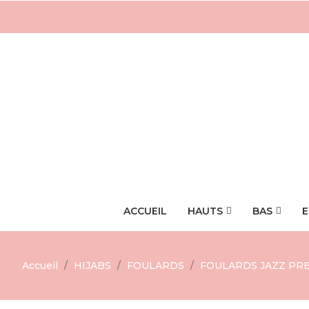
ACCUEIL
HAUTS
BAS
E
Accueil
HIJABS
FOULARDS
FOULARDS JAZZ PR