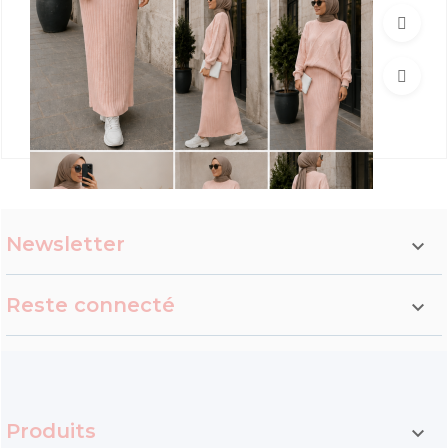
Newsletter

Reste connecté

Ensemble Yasmine
19,90 €
29,90 €
Produits
